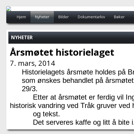
Hjem
Nyheter
Bilder
Dokumentarkiv
Bøker
Turprogram/turer
Årsmøte, fredag 24. februar kl. 1830
B
NYHETER
Busstur Strømstad - Gamlebyen Fredrikstad
Årsmøtet historielaget
7. mars, 2014
Historielagets årsmøte holdes på Br
som ønskes behandlet på årsmøtet
29/3.
Etter at årsmøtet er ferdig vil Ing
historisk vandring ved Tråk gruver ved h
og tekst.
Det serveres kaffe og litt å bite i. 