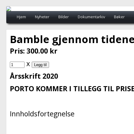
Hjem
Nyheter
Bilder
Dokumentarkiv
Bøker
Turprogram/turer
Årsmøte, fredag 24. februar kl. 1830
B
Bamble gjennom tidene
Busstur Strømstad - Gamlebyen Fredrikstad
Pris:
300.00
kr
x
Årsskrift 2020
PORTO KOMMER I TILLEGG TIL PRIS
Innholdsfortegnelse