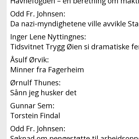
Havnefogden – en beretning om makt
Odd Fr. Johnsen:
Da nazi-myndighetene ville avvikle S
Inger Lene Nyttingnes:
Tidsvitnet Trygg Øien si dramatiske f
Åsulf Ørvik:
Minner fra Fagerheim
Ørnulf Thunes:
Sånn jeg husker det
Gunnar Sem:
Torstein Findal
Odd Fr. Johnsen:
Søknad om pengestøtte til arbeidsopp